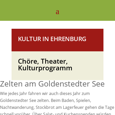
KULTUR IN EHRENBURG
Chöre, Theater,
Kulturprogramm
Zelten am Goldenstedter See
Wie jedes Jahr fahren wir auch dieses Jahr zum
Goldenstedter See zelten. Beim Baden, Spielen,
Nachtwanderung, Stockbrot am Lagerfeuer gehen die Tage
schnell vorüber. Über Salat- und Kuchenspenden würden