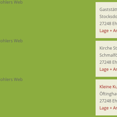
Gaststät
Stocksdo
27248 E
Lage + A
Kirche S
Schmalf
27248 E
Lage + A
Kleine Ku
Öftingha
27248 E
Lage + A