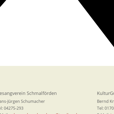
esangverein Schmalförden
KulturG
ans-Jürgen Schumacher
Bernd K
el: 04275-293
Tel: 017