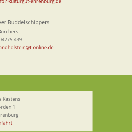
nfo@kulturgut-ehrenburg.de
er Buddelschippers
Borchers
 04275-439
onoholstein@t-online.de
s Kastens
örden 1
hrenburg
nfahrt