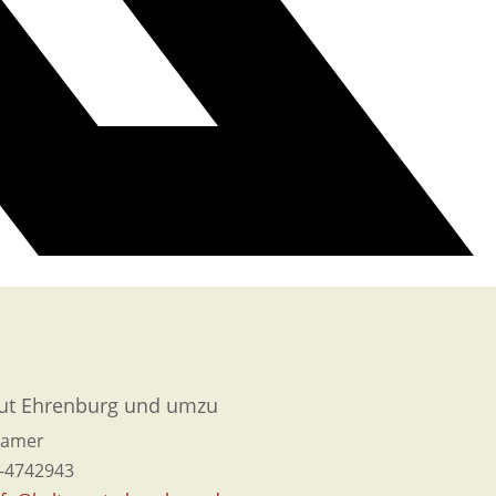
ut Ehrenburg und umzu
ramer
0-4742943