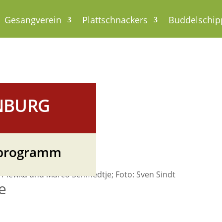
Gesangverein
Plattschnackers
Buddelschip
NBURG
urprogramm
 Plewka und Marco Schmedtje; Foto: Sven Sindt
e