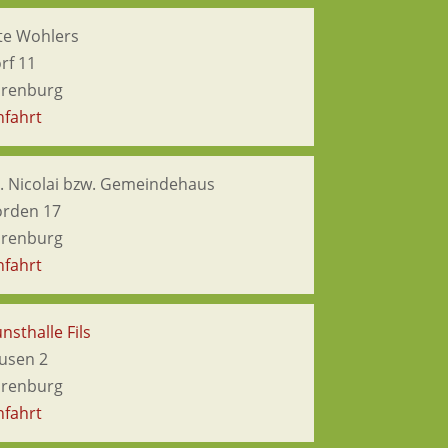
te Wohlers
rf 11
hrenburg
nfahrt
t. Nicolai bzw. Gemeindehaus
örden 17
hrenburg
nfahrt
nsthalle Fils
usen 2
hrenburg
nfahrt