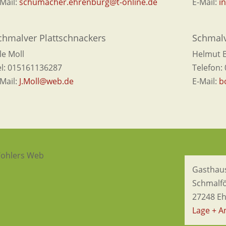
-Mail:
schumacher.ehrenburg@t-online.de
E-Mail:
i
chmalver Plattschnackers
Schmalv
le Moll
Helmut 
el: 015161136287
Telefon:
-Mail:
J.Moll@web.de
E-Mail:
b
Gasthau
Schmalf
27248 E
Lage + A