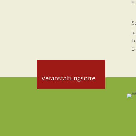
E
S
Ju
T
E
Veranstaltungsorte